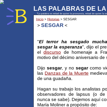
LAS PALABRAS DE LA
"La palabra es mitad de quien la pronuncia, mitad de quien la 
Inicio
>
Historias
> SESGAR
SESGAR
>
<
"
El terror ha sesgado much
sesgar la esperanza
", dijo el 
el
discurso
de homenaje a Fran
motivo del décimo aniversario de 
Dijo
sesgar
, y no
segar
como vie
las
Danzas de la Muerte
medieva
de una guadaña.
Hagan su trabajo los analistas po
observadores de lapsus (o de 
nunca se sabe). Dejemos aquí con
María Moliner a propósito de: