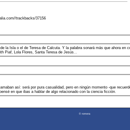
galia.com//trackbacks/37156
de la Isla o el de Teresa de Calcuta. Y la palabra sonará más que ahora en c
h Piaf, Lola Flores, Santa Teresa de Jesús...
 llamaban así: será por pura casualidad, pero en ningún momento -que recuerde,
ensé en que ibas a hablar de algo relacionado con la ciencia ficción.
© romera