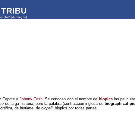
 TRIBU
escucha" (Montaigne)
an Capote y
Johnny Cash
. Se conocen con el nombre de
biopics
las películ
co de larga historia, pero la palabra (contracción inglesa de
biographical pic
ográfica
, de
biofilme
, de
biopeli
: biopics por todas partes.