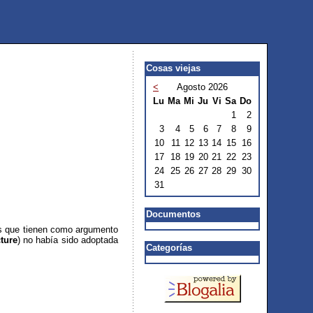
Cosas viejas
<
Agosto 2026
Lu
Ma
Mi
Ju
Vi
Sa
Do
1
2
3
4
5
6
7
8
9
10
11
12
13
14
15
16
17
18
19
20
21
22
23
24
25
26
27
28
29
30
31
Documentos
as que tienen como argumento
ture
) no había sido adoptada
Categorías